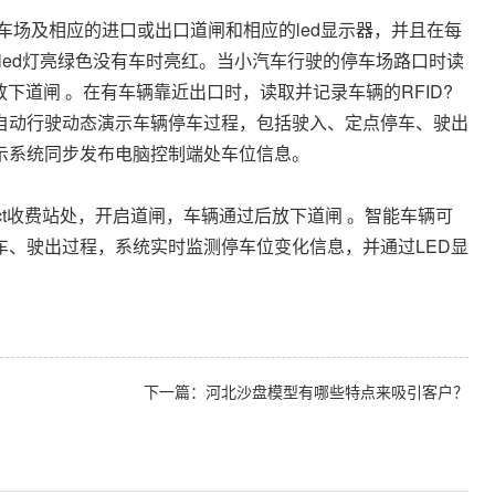
场及相应的进口或出口道闸和相应的led显示器，并且在每
led灯亮绿色没有车时亮红。当小汽车行驶的停车场路口时读
放下道闸 。在有车辆靠近出口时，读取并记录车辆的RFID?
自动行驶动态演示车辆停车过程，包括驶入、定点停车、驶出
示系统同步发布电脑控制端处车位信息。
ct收费站处，开启道闸，车辆通过后放下道闸 。智能车辆可
车、驶出过程，系统实时监测停车位变化信息，并通过LED显
下一篇：
河北沙盘模型有哪些特点来吸引客户？