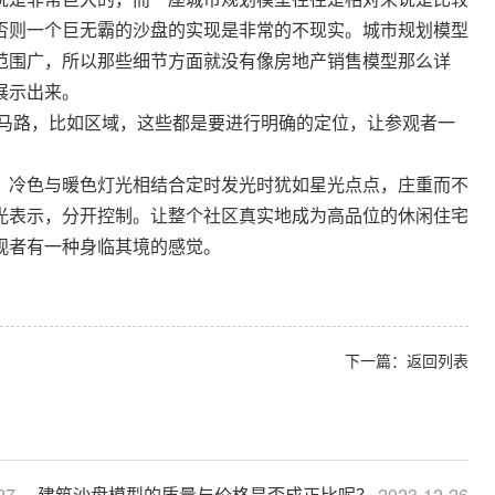
否则一个巨无霸的沙盘的实现是非常的不现实。城市规划模型
范围广，所以那些细节方面就没有像房地产销售模型那么详
展示出来。
马路，比如区域，这些都是要进行明确的定位，让参观者一
，冷色与暖色灯光相结合定时发光时犹如星光点点，庄重而不
光表示，分开控制。让整个社区真实地成为高品位的休闲住宅
观者有一种身临其境的感觉。
下一篇：
返回列表
27
建筑沙盘模型的质量与价格是否成正比呢？
2023-12-26